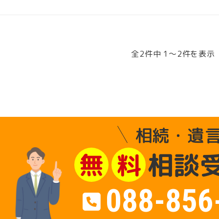
全2件中 1〜2件を表示
相続・遺
相談
無
料
088-856