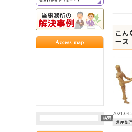
遺言作成までサポート！
当事務所の
解決事例
こん
ース
Access map
2021.04.
検索
遺産整