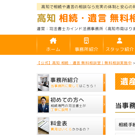
高知で相続や遺言の相談なら充実の体制と安心の
高知
相続・遺言 無料
司法書士カインド法務事務所
（高知市南はり
ホーム
事務所紹介
スタッフ紹介
【公式】高知 相続・遺言 無料相談室｜無料相談実施中
遺
事務所紹介
当事務所に関して
はこちら！
初めての方へ
当事
相続専門の司法書士が
丁寧に説明
！
料金表
相続手
費用はいくら
かかるの？