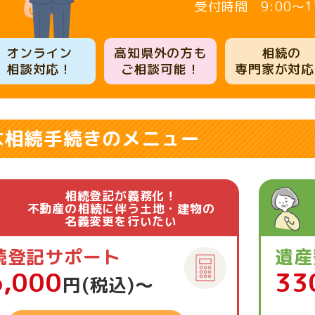
9:00～1
オンライン
高知県外の方も
相続の
相談対応！
ご相談可能！
専門家が対応
な相続手続きのメニュー
相続登記が義務化！
不動産の相続に伴う土地・建物の
名義変更を行いたい
続登記サポート
遺産
6,000
33
円(税込)〜