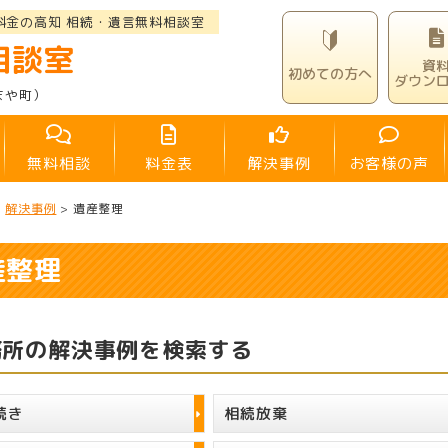
料金の高知 相続・遺言無料相談室
相談室
資
初めての方へ
ダウン
まや町）
無料相談
料金表
解決事例
お客様の声
>
解決事例
>
遺産整理
産整理
務所の解決事例を検索する
続き
相続放棄