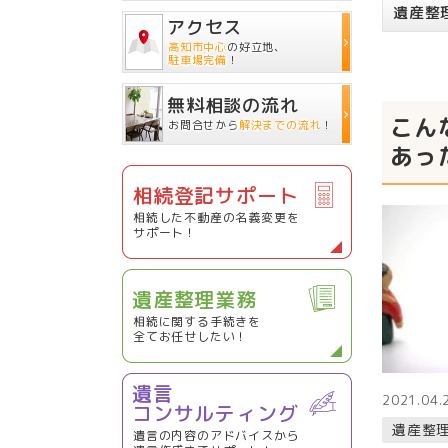
遺産整
アクセス
高知市中心
の好立地、
駐車場完備
！
無料相談の流れ
こん
お問合せから
解決までの流れ
！
あっ
相続登記サポート
相続した不動産の名義変更を
サポート！
遺産整理業務
相続に関する手続きを
全てお任せしたい！
遺言
2021.04.
コンサルティング
遺産整
遺言の内容のアドバイスから