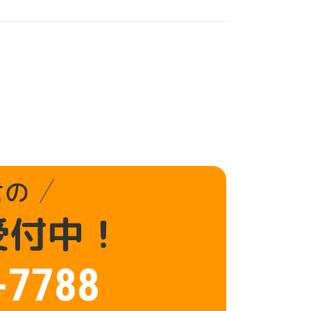
言の
受付中！
-7788