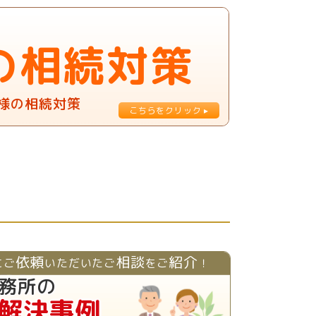
の相続対策
様の相続対策
依頼
相談
紹介
にご
いただいたご
をご
！
務所の
解決事例