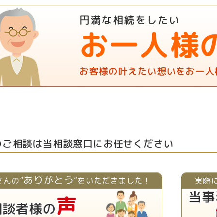
円満な相続をしたい
お一人様
お客様の叶えたい想いをお一人
のご相談は当相談窓口にお任せください
ありがとう
さんの”
”をいただきました！
実際
当事
声
相談者様の