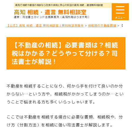
高知で相続や遺言の相談なら充実の体制と安心の料金の高知 相続・遺言無料相談室
高知
相続・遺言 無料相談室
司法書士カインド法務事務所
（高知市南はりまや町）
【公式】高知 相続・遺言 無料相談室｜無料相談実施中
>
相続時の不動産問題
>
【不動
【不動産の相続】必要書類は？相続
税はかかる？どうやって分ける？司
法書士が解説！
不動産を相続することになり、何から手を付けて良いのか分
からない…という方や、相続税がかかってしまうのか…とい
うことで悩まれる方も多くいらっしゃいます。
ここでは不動産を相続する場合に必要な書類、相続税や、分
け方（分割方法）を相続に強い司法書士が解説します。