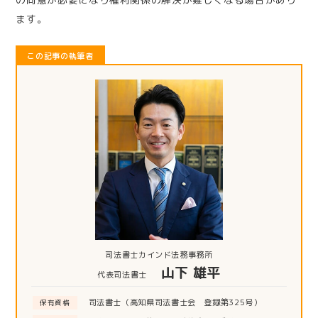
ます。
この記事の執筆者
司法書士カインド法務事務所
山下 雄平
代表司法書士
司法書士（高知県司法書士会 登録第325号）
保有資格