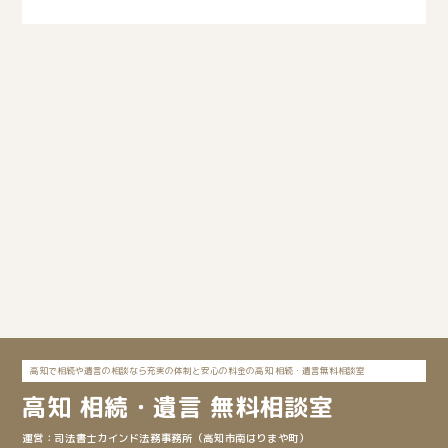
高知で相続や遺言の相談なら充実の体制と安心の料金の高知 相続・遺言無料相談室
高知
相続・遺言 無料相談室
司法書士カインド法務事務所
（高知市南はりまや町）