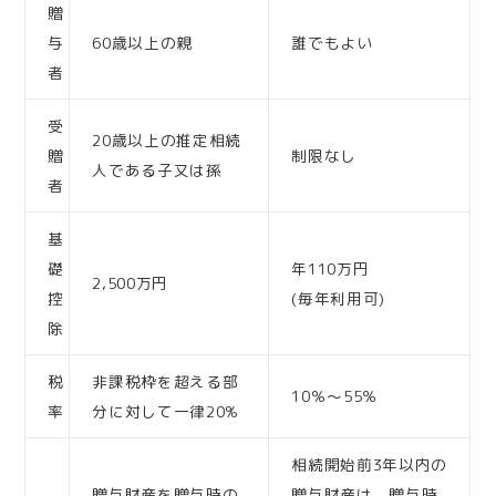
贈
与
60歳以上の親
誰でもよい
者
受
20歳以上の推定相続
贈
制限なし
人である子又は孫
者
基
礎
年110万円
2,500万円
控
(毎年利用可)
除
税
非課税枠を超える部
10％～55％
率
分に対して一律20%
相続開始前3年以内の
贈与財産を贈与時の
贈与財産は、贈与時