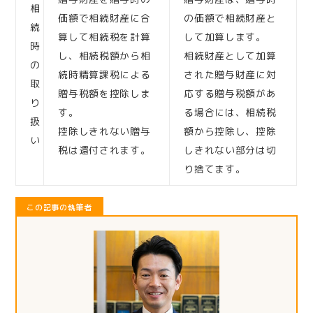
相
価額で相続財産に合
の価額で相続財産と
続
算して相続税を計算
して加算します。
時
し、相続税額から相
相続財産として加算
の
続時精算課税による
された贈与財産に対
取
贈与税額を控除しま
応する贈与税額があ
り
す。
る場合には、相続税
扱
控除しきれない贈与
額から控除し、控除
い
税は還付されます。
しきれない部分は切
り捨てます。
この記事の執筆者