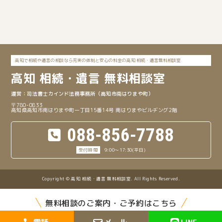
高知で相続や遺言の相談なら充実の体制と安心の料金の高知 相続・遺言無料相談室
高知
相続・遺言 無料相談室
司法書士カインド法務事務所
（高知市南はりまや町）
〒780-0833
高知県高知市南はりまや町一丁目15番14号 南はりまやビルヂング2階
088-856-7788
9:00～17:30(平日)
Copyright © 高知 相続・遺言 無料相談室. All Rights Reserved.
無料相談のご案内・ご予約はこちら