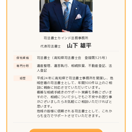
司法書士カインド法務事務所
山下 雄平
代表司法書士
司法書士（高知県司法書士会 登録第325号）
保有資格
遺産整理、遺言執行、相続放棄、不動産登記、法
専門分野
人登記
平成24年に高知県で司法書士事務所を開業し、地
経歴
域密着の司法書士として、年間300件以上のご相
談に親身に対応させていただいています。
複雑な相続手続きのサポート実績も多数ございま
すので、相続について少しでもご不安やお困り事
がございましたらお気軽にご相談いただければと
思います。
地域の皆様に信頼される司法書士として、これか
らも全力でサポートさせていただきます。