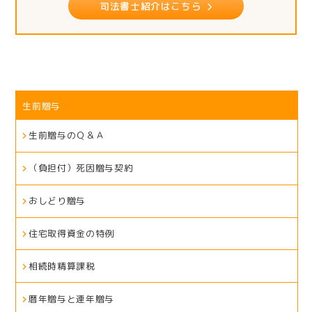
司法書士紹介はこちら
生前贈与
生前贈与のＱ＆Ａ
（負担付）死因贈与契約
おしどり贈与
住宅取得資金の特例
相続時精算課税
暦年贈与と連年贈与