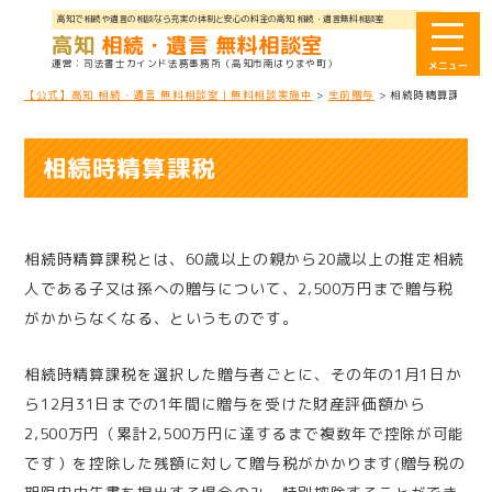
高知で相続や遺言の相談なら充実の体制と安心の料金の高知 相続・遺言無料相談室
高知
相続・遺言 無料相談室
司法書士カインド法務事務所
（高知市南はりまや町）
【公式】高知 相続・遺言 無料相談室｜無料相談実施中
>
生前贈与
>
相続時精算課税
相続時精算課税
相続時精算課税とは、60歳以上の親から20歳以上の推定相続
人である子又は孫への贈与について、2,500万円まで贈与税
がかからなくなる、というものです。
相続時精算課税を選択した贈与者ごとに、その年の1月1日か
ら12月31日までの1年間に贈与を受けた財産評価額から
2,500万円（累計2,500万円に達するまで複数年で控除が可能
です）を控除した残額に対して贈与税がかかります(贈与税の