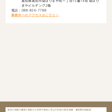
高知県高知市南はりまや町一丁目15番14号 南はり
まやビルヂング2階
088-856-7788
事務所へのアクセスはこちら＞
高知で相続や遺言の相談なら充実の体制と安心の料金の高知 相続・遺言無料相談室