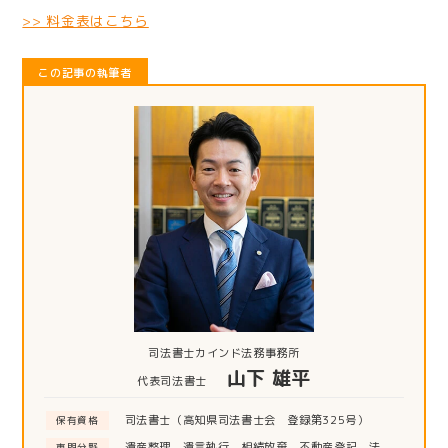
>> 料金表はこちら
この記事の執筆者
司法書士カインド法務事務所
山下 雄平
代表司法書士
司法書士（高知県司法書士会 登録第325号）
保有資格
遺産整理、遺言執行、相続放棄、不動産登記、法
専門分野