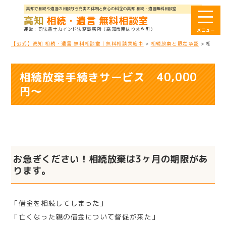
高知で相続や遺言の相談なら充実の体制と安心の料金の高知 相続・遺言無料相談室
高知
相続・遺言 無料相談室
司法書士カインド法務事務所
（高知市南はりまや町）
【公式】高知 相続・遺言 無料相談室｜無料相談実施中
>
相続放棄と限定承認
>
相続放棄
相続放棄手続きサービス 40,000
円～
お急ぎください！相続放棄は3ヶ月の期限があ
ります。
「借金を相続してしまった」
「亡くなった親の借金について督促が来た」