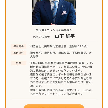
司法書士カインド法務事務所
山下 雄平
代表司法書士
司法書士（高知県司法書士会 登録第325号）
保有資格
遺産整理、遺言執行、相続放棄、不動産登記、法
専門分野
人登記
平成24年に高知県で司法書士事務所を開業し、地
経歴
域密着の司法書士として、年間300件以上のご相
談に親身に対応させていただいています。
複雑な相続手続きのサポート実績も多数ございま
すので、相続について少しでもご不安やお困り事
がございましたらお気軽にご相談いただければと
思います。
地域の皆様に信頼される司法書士として、これか
らも全力でサポートさせていただきます。