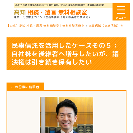
高知で相続や遺言の相談なら充実の体制と安心の料金の高知 相続・遺言無料相談室
高知
相続・遺言 無料相談室
司法書士カインド法務事務所
（高知市南はりまや町）
【公式】高知 相続・遺言 無料相談室｜無料相談実施中
>
民事信託（家族信託）を活用し
民事信託を活用したケースその５：
自社株を後継者へ贈与したいが、議
決権は引き続き保有したい
この記事の執筆者