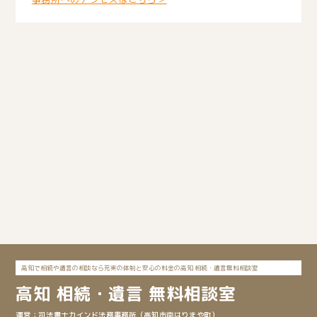
高知で相続や遺言の相談なら充実の体制と安心の料金の高知 相続・遺言無料相談室
高知
相続・遺言 無料相談室
司法書士カインド法務事務所
（高知市南はりまや町）