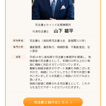
司法書士カインド法務事務所
山下 雄平
代表司法書士
司法書士（高知県司法書士会 登録第325号）
保有資格
遺産整理、遺言執行、相続放棄、不動産登記、法
専門分野
人登記
平成24年に高知県で司法書士事務所を開業し、地
経歴
域密着の司法書士として、年間300件以上のご相
談に親身に対応させていただいています。
複雑な相続手続きのサポート実績も多数ございま
すので、相続について少しでもご不安やお困り事
がございましたらお気軽にご相談いただければと
思います。
地域の皆様に信頼される司法書士として、これか
らも全力でサポートさせていただきます。
司法書士紹介はこちら