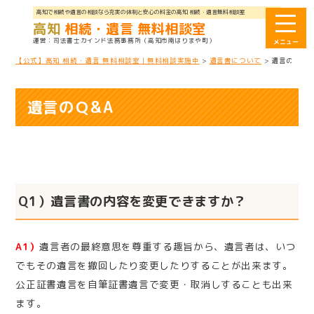
高知で相続や遺言の相談なら充実の体制と安心の料金の高知 相続・遺言無料相談室
高知
相続・遺言 無料相談室
司法書士カインド法務事務所
（高知市南はりまや町）
【公式】高知 相続・遺言 無料相談室｜無料相談実施中
>
遺言書について
>
遺言のＱ&A
遺言のＱ&A
Q1）遺言書の内容を変更できますか？
A1）
遺言者の最終意思を尊重する趣旨から、遺言者は、いつ
でもその遺言を撤回したり変更したりすることが出来ます。
公正証書遺言を自筆証書遺言で変更・取消しすることも出来
ます。