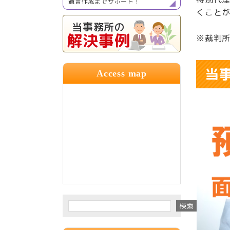
遺言作成までサポート！
くこと
当事務所の
解決事例
※裁判
当
Access map
検索