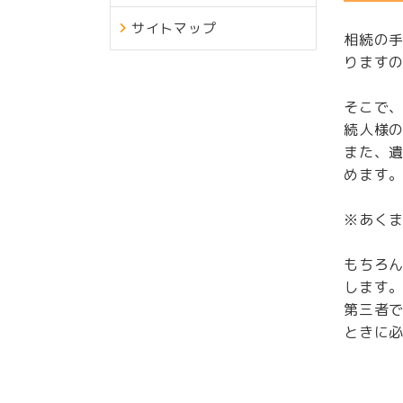
サイトマップ
相続の
ります
そこで
続人様
また、
めます
※あく
もちろ
します
第三者
ときに