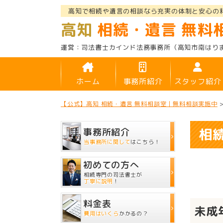
高知で相続や遺言の相談なら充実の体制と安心の
高知
相続・遺言 無料
司法書士カインド法務事務所
（高知市南はり
ホーム
事務所紹介
スタッフ紹介
【公式】高知 相続・遺言 無料相談室｜無料相談実施中
相
事務所紹介
当事務所に関して
はこちら！
初めての方へ
相続専門の司法書士が
丁寧に説明
！
料金表
未成
費用はいくら
かかるの？