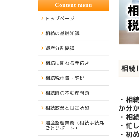
Content menu
トップページ
相続の基礎知識
遺産分割協議
相続に関わる手続き
相続
相続税申告・納税
相続時の不動産問題
・相
か分
相続放棄と限定承認
・相
遺産整理業務（相続手続丸
・忙
ごとサポート）
・初