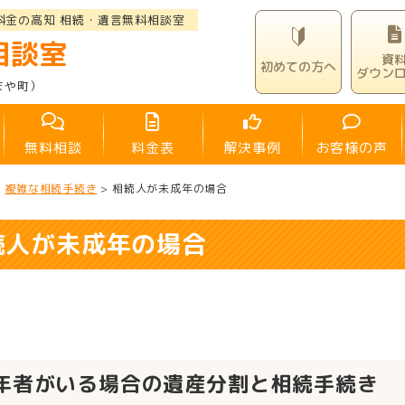
料金の高知 相続・遺言無料相談室
相談室
資
初めての方へ
ダウン
まや町）
無料相談
料金表
解決事例
お客様の声
>
複雑な相続手続き
>
相続人が未成年の場合
続人が未成年の場合
年者がいる場合の遺産分割と相続手続き