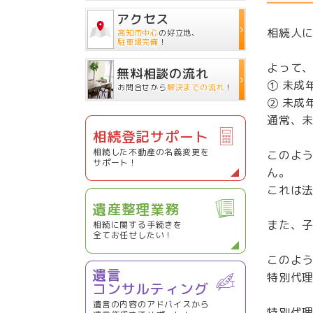
アクセス
相続人
高知市中心
の好立地、
駐車場完備
！
よって
無料相談の流れ
① 未成
お問合せから
解決までの流れ
！
② 未成
通常、
相続登記サポート
相続した不動産の名義変更を
このよ
サポート！
ん。
これは
遺産整理業務
また、
相続に関する手続きを
全てお任せしたい！
このよ
遺言
特別代
コンサルティング
遺言の内容のアドバイスから
特別代