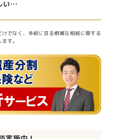
しい…
だけでなく、多岐に亘る煩雑な相続に関する
します。
談実施中！