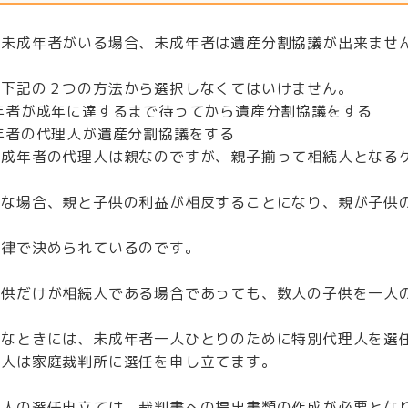
に未成年者がいる場合、未成年者は遺産分割協議が出来ませ
、下記の２つの方法から選択しなくてはいけません。
年者が成年に達するまで待ってから遺産分割協議をする
年者の代理人が遺産分割協議をする
未成年者の代理人は親なのですが、親子揃って相続人となる
うな場合、親と子供の利益が相反することになり、親が子供
法律で決められているのです。
子供だけが相続人である場合であっても、数人の子供を一人
うなときには、未成年者一人ひとりのために特別代理人を選
理人は家庭裁判所に選任を申し立てます。
理人の選任申立ては、裁判書への提出書類の作成が必要とな